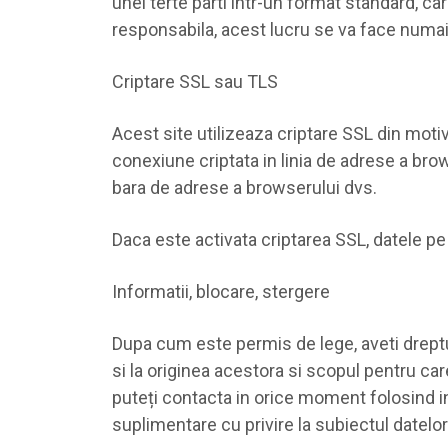
unei terte parti intr-un format standard, car
responsabila, acest lucru se va face numai
Criptare SSL sau TLS
Acest site utilizeaza criptare SSL din moti
conexiune criptata in linia de adrese a brow
bara de adrese a browserului dvs.
Daca este activata criptarea SSL, datele pe c
Informatii, blocare, stergere
Dupa cum este permis de lege, aveti dreptul
si la originea acestora si scopul pentru ca
puteți contacta in orice moment folosind in
suplimentare cu privire la subiectul datelo