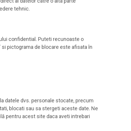
direct al datelor catre o alta parte
vedere tehnic.
ului confidential. Puteti recunoaste o
” si pictograma de blocare este afisata în
e la datele dvs. personale stocate, precum
ati, blocati sau sa stergeti aceste date. Ne
ă pentru acest site daca aveti intrebari