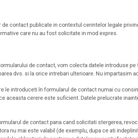
e contact publicate in contextul cerintelor legale privind n
ormative care nu au fost solicitate in mod expres.
l formularului de contact, vom colecta datele introduse pe 
ebarea dvs. si la orice intrebari ulterioare. Nu impartasim 
re le introduceti în formularul de contact numai cu consi
e aceasta cerere este suficient. Datele prelucrate inainte 
formularul de contact pana cand solicitati stergerea, rev
a nu mai este valabil (de exemplu, dupa ce ati indeplinit s