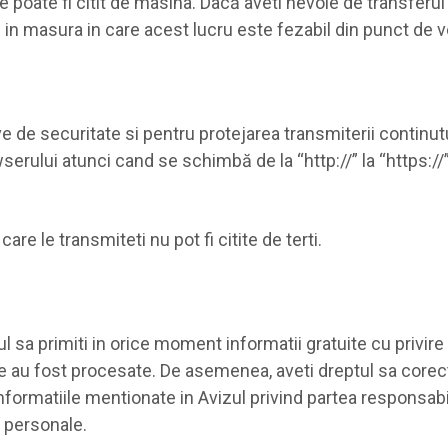
e poate fi citit de masina. Dacă aveti nevoie de transferul 
 in masura in care acest lucru este fezabil din punct de 
ve de securitate si pentru protejarea transmiterii continut
serului atunci cand se schimbă de la “http://” la “https://
are le transmiteti nu pot fi citite de terti.
 sa primiti in orice moment informatii gratuite cu privir
re au fost procesate. De asemenea, aveti dreptul sa corect
formatiile mentionate in Avizul privind partea responsabil
r personale.