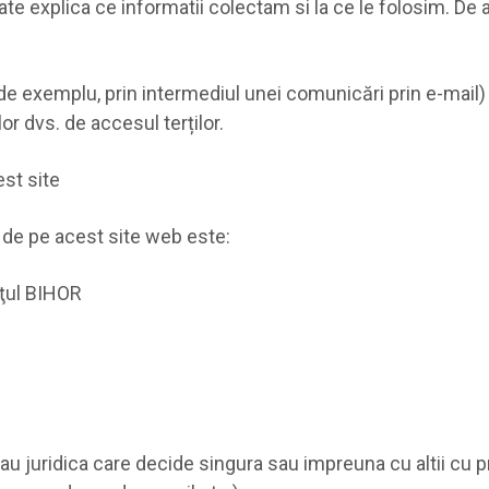
tate explica ce informatii colectam si la ce le folosim. D
de exemplu, prin intermediul unei comunicări prin e-mail) p
r dvs. de accesul terților.
est site
 de pe acest site web este:
eţul BIHOR
u juridica care decide singura sau impreuna cu altii cu pri