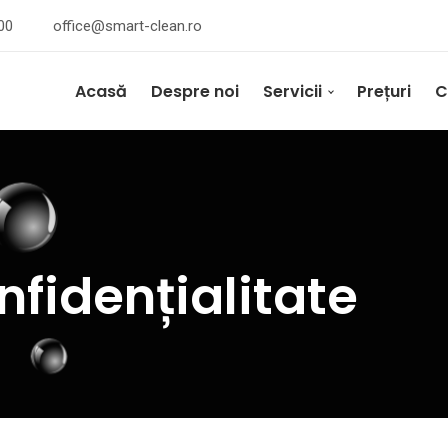
00
office@smart-clean.ro
Acasă
Despre noi
Servicii
Prețuri
C
nfidențialitate