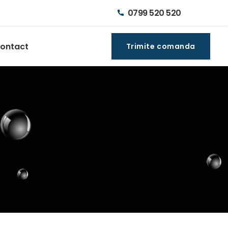
0799 520 520
ontact
Trimite comanda
Trimite comanda