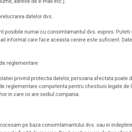
nume, adrese de e-mail etc.).
elucrarea datelor dvs.
unt posibile numai cu consimtamantul dvs. expres. Puteti 
l informal care face aceasta cerere este suficient. Datele
e de reglementare
islatiei privind protectia datelor, persoana afectata poate 
 reglementare competenta pentru chestiuni legate de legi
ihor in care isi are sediul compania.
 procesam pe baza consimtamantului dvs. sau in indeplinir